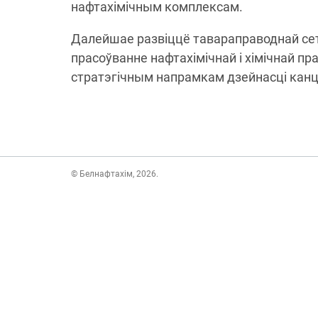
нафтахімічным комплексам.
Далейшае развіццё тавараправоднай сетк
прасоўванне нафтахімічнай і хімічнай пр
стратэгічным напрамкам дзейнасці канц
© Белнафтахім, 2026.