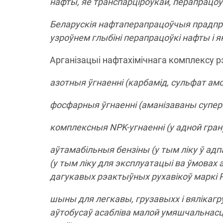
нафты, яе транспарціроўкай, перапрацоў
Беларускія нафтаперапрацоўчыя прадп
узроўнем глыбіні перапрацоўкі нафты і 
Арганізацыі нафтахімічнага комплексу р
азотныя ўгнаенні (карбамід, сульфат амо
фосфарныя ўгнаенні (аманізаваны супер
комплексныя NPK-угнаенні (у адной грану
аўтамабільныя бензіны (у тым ліку ў адп
(у тым ліку для эксплуатацыі ва ўмовах а
дагукавых рэактыўных рухавікоў маркі Р
шыны для легкавы, грузавыхх і вялікагр
аўтобусаў асабліва малой умяшчальнасці