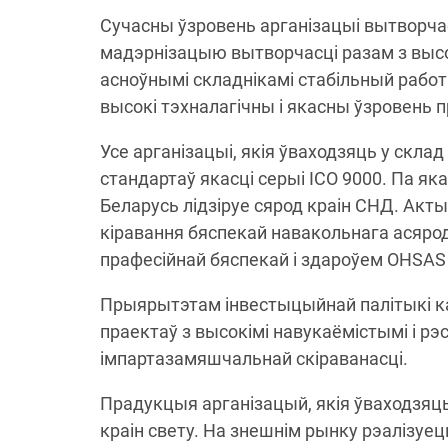
Сучасны ўзровень арганізацыі вытворчас
мадэрнізацыю вытворчасці разам з высо
асноўнымі складнікамі стабільный рабо
высокі тэхналагічны і якасны ўзровень 
Усе арганізацыі, якія ўваходзяць у скл
стандартаў якасці серыі ІСО 9000. Па яка
Беларусь лідзіруе сярод краін СНД. Акт
кіравання бяспекай навакольнага асярод
прафесійнай бяспекай і здароўем OHSAS
Прыярытэтам інвестыцыйнай палітыкі к
праектаў з высокімі навукаёмістымі і рэ
імпартазамяшчальнай скіраванасці.
Прадукцыя арганізацый, якія ўваходзяць
краін свету. На знешнім рынку рэалізуе