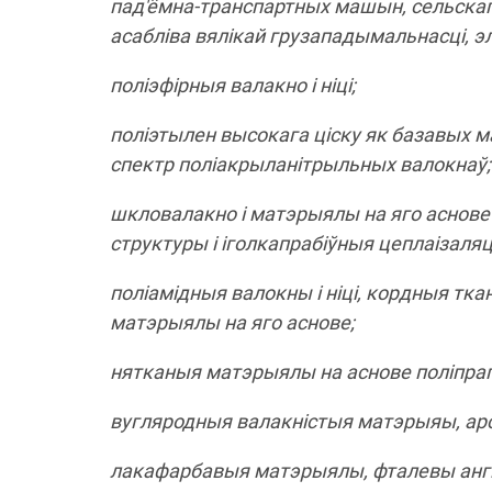
пад'ёмна-транспартных машын, сельскаг
асабліва вялікай грузападымальнасці, э
поліэфірныя валакно і ніці;
поліэтылен высокага ціску як базавых ма
спектр поліакрыланітрыльных валокнаў;
шкловалакно і матэрыялы на яго аснове (н
структуры і іголкапрабіўныя цеплаізал
поліамідныя валокны і ніці, кордныя тка
матэрыялы на яго аснове;
нятканыя матэрыялы на аснове поліпрап
вугляродныя валакністыя матэрыяы, арсел
лакафарбавыя матэрыялы, фталевы ангі