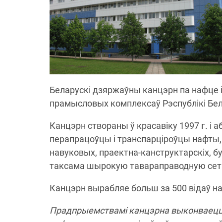
Беларускі дзяржаўны канцэрн па нафце і 
прамысловых комплексаў Рэспублікі Бел
Канцэрн створаны ў красавіку 1997 г. і 
перапрацоўцы і транспарціроўцы нафты, н
навуковых, праектна-канструктарскіх, б
таксама шырокую тавараправодную сет
Канцэрн вырабляе больш за 500 відаў наф
Прадпрыемствамі канцэрна выконваецца