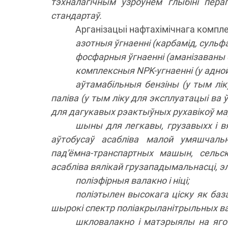
тэхналагічным узроўнем глыбіні пера
стандартаў.
Арганізацыі нафтахімічнага компле
азотныя ўгнаенні (карбамід, сульфа
фосфарныя ўгнаенні (аманізаваны 
комплексныя NPK-угнаенні (у адной
аўтамабільныя бензіны (у тым лік
паліва (у тым ліку для эксплуатацыі ва 
для дагукавых рэактыўных рухавікоў мар
шыны для легкавы, грузавыхх і вя
аўтобусаў асабліва малой умяшчальна
пад’ёмна-транспартных машын, сельс
асабліва вялікай грузападымальнасці, э
поліэфірныя валакно і ніці;
поліэтылен высокага ціску як баз
шырокі спектр поліакрыланітрыльных в
шкловалакно і матэрыялы на яго ас