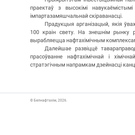
праектаў з высокімі навукаёмістымі 
імпартазамяшчальнай скіраванасці.
Прадукцыя арганізацый, якія ўва
100 краін свету. На знешнім рынку 
вырабляецца нафтахімічным комплекса
Далейшае развіццё тавараправод
прасоўванне нафтахімічнай і хімічн
стратэгічным напрамкам дзейнасці канц
© Белнафтахім, 2026.