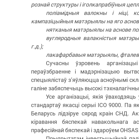
рознай структуры і іголкапрабіўныя це
поліамідныя валокны і ніці, к
кампазіцыйныя матэрыялы на яго аснов
нятканыя матэрыялы на аснове пол
вугляродныя валакністыя матэрыя
г.д.);
лакафарбавыя матэрыялы, фталевы
Сучасны ўзровень арганізацы
пераўзбраенне і мадэрнізацыю вытв
спецыялістаў з’яўляюцца асноўнымі скл
галіне забяспечыць высокі тэхналагічны
Усе арганізацыі, якія ўваходзяц
стандартаў якасці серыі ІСО 9000. Па як
Беларусь лідзіруе сярод краін СНД. А
кіравання бяспекай навакольнага а
прафесійнай бяспекай і здароўем OHSAS
Прыярытэтам інвестыцыйнай палі