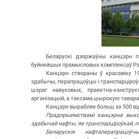
Беларускі дзяржаўны канцэрн па
буйнейшых прамысловых комплексаў Рэс
Канцэрн створаны ў красавіку 19
здабычы, перапрацоўцы і транспарціроўцы
шэраг навуковых, праектна-канструк
арганізацый, а таксама шырокую тавар
Канцэрн вырабляе больш за 500 від
Прадпрыемствамі канцэрна выко
здабычай нафты, яе транспарціроўкай, п
Беларускія нафтаперапрацо