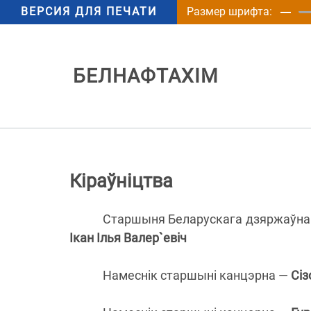
ВЕРСИЯ ДЛЯ ПЕЧАТИ
Размер шрифта:
БЕЛНАФТАХІМ
Кіраўніцтва
Старшыня Беларускага дзяржаўнага
Ікан Ілья Валер`евіч
Намеснік старшыні канцэрна —
Сіз