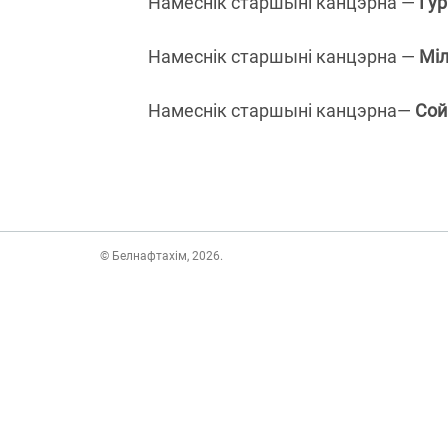
Намеснік старшыні канцэрна —
Гу
Намеснік старшыні канцэрна —
Міл
Намеснік старшыні канцэрна—
Cой
© Белнафтахім, 2026.