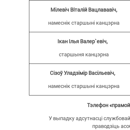
Мілевіч Віталій Вацлававіч
,
намеснік старшыні канцэрна
Ікан Ілья Валер`евіч
,
старшыня канцэрна
Сiзоў Уладзімір Васільевіч
,
намеснік старшыні канцэрна
Тэлефон «прамой 
У выпадку адсутнасці службовай
праводзіць асо