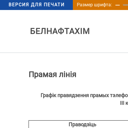
ВЕРСИЯ ДЛЯ ПЕЧАТИ
Размер шрифта:
БЕЛНАФТАХІМ
Прамая лінія
Графік правядзення прамых тэлефон
ІII
к
Праводзіць