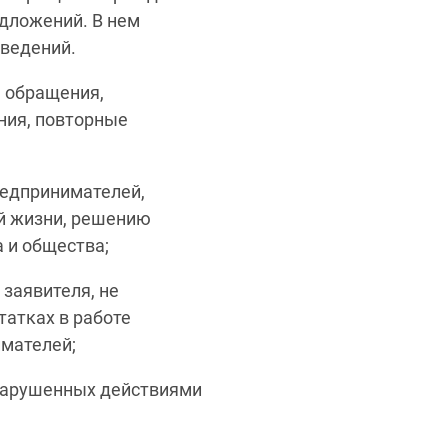
едложений. В нем
введений.
 обращения,
ния, повторные
редпринимателей,
й жизни, решению
 и общества;
 заявителя, не
татках в работе
имателей;
, нарушенных действиями