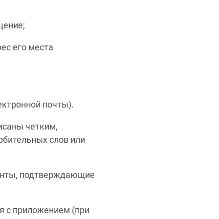
щение;
ес его места
ектронной почты).
исаны четким,
рбительных слов или
енты, подтверждающие
я с приложением (при