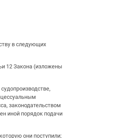
ству в следующих
ьи 12 Закона (изложены
 судопроизводстве,
оцессуальным
са, законодательством
ен иной порядок подачи
которую они поступили;