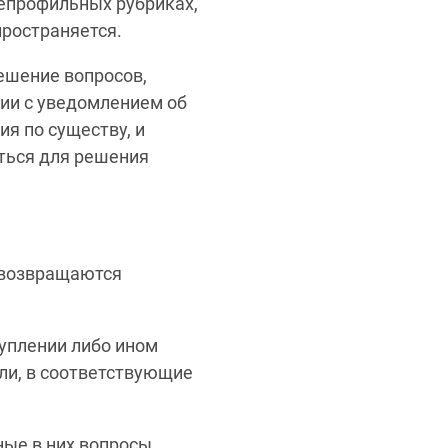
непрофильных рубриках,
пространяется.
ешение вопросов,
ии с уведомлением об
ия по существу, и
ться для решения
 возвращаются
уплении либо ином
ли, в соответствующие
ые в них вопросы,