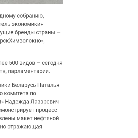
одному собранию,
тель экономики»
дущие бренды страны —
орскХимволокно»,
ее 500 видов — сегодня
тв, парламентарии.
лики Беларусь Наталья
о комитета по
ом» Надежда Лазаревич
емонстрирует процесс
авлены макет нефтяной
ично отражающая