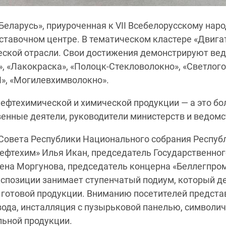
еларусь», приуроченная к VII Всебелорусскому нар
тавочном центре. В тематическом кластере «Двига
ской отрасли. Свои достижения демонстрируют ве
», «Лакокраска», «Полоцк-Стекловолокно», «Светлог
Н», «Могилевхимволокно».
фтехимической и химической продукции — а это бол
енные деятели, руководители министерств и ведомс
 Совета Республики Национального собрания Респуб
ефтехим» Илья Икан, председатель Государственног
лена Моргунова, председатель концерна «Беллегпр
кспозиции занимает ступенчатый подиум, который д
 готовой продукции. Вниманию посетителей предст
авода, инсталляция с пузырьковой панелью, символ
льной продукции.