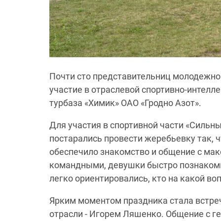
Почти сто представительниц молодежно
участие в отраслевой спортивно-интелл
турбаза «Химик» ОАО «Гродно Азот».
Для участия в спортивной части «Силь
постарались провести жеребьевку так, 
обеспечило знакомство и общение c ма
командными, девушки быстро познакомил
легко ориентировались, кто на какой во
Ярким моментом праздника стала встре
отрасли - Игорем Ляшенко. Общение с г