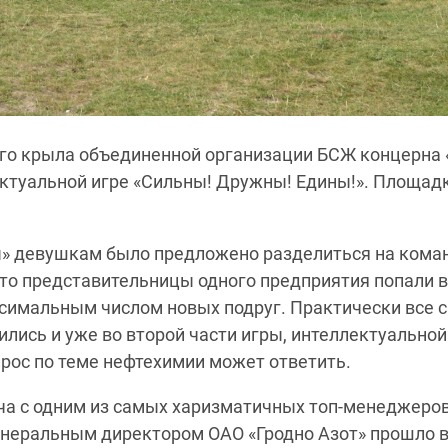
го крыла объединенной организации БСЖ концерна 
ектуальной игре «Сильны! Дружны! Едины!». Площад
ны» девушкам было предложено разделиться на кома
что представительницы одного предприятия попали в
ксимальным числом новых подруг. Практически все 
ись и уже во второй части игры, интеллектуальной
прос по теме нефтехимии может ответить.
ча с одним из самых харизматичных топ-менеджеро
енеральным директором ОАО «Гродно Азот» прошло 