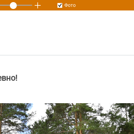
Фото
вно!