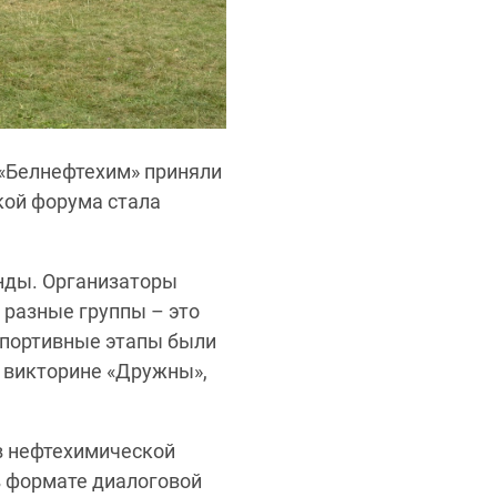
«Белнефтехим» приняли
кой форума стала
нды. Организаторы
 разные группы – это
спортивные этапы были
 викторине «Дружны»,
в нефтехимической
в формате диалоговой