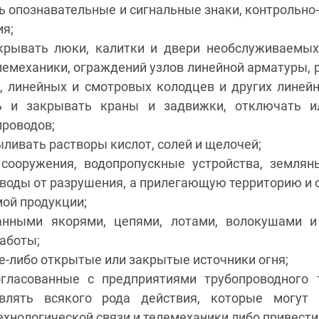
ь опознавательные и сигнальные знаки, контрольно
ия;
крывать люки, калитки и двери необслуживаемых
елемеханики, ограждений узлов линейной арматуры,
 линейных и смотровых колодцев и других линейн
ть и закрывать краны и задвижки, отключать и
проводов;
ыливать растворы кислот, солей и щелочей;
 сооружения, водопропускные устройства, земля
оводы от разрушения, а прилегающую территорию 
мой продукции;
данными якорями, цепями, лотами, волокушами и
аботы;
е-либо открытые или закрытые источники огня;
огласованные с предприятиями трубопроводного 
влять всякого рода действия, которые могут
ехнологической связи и телемеханики либо привести