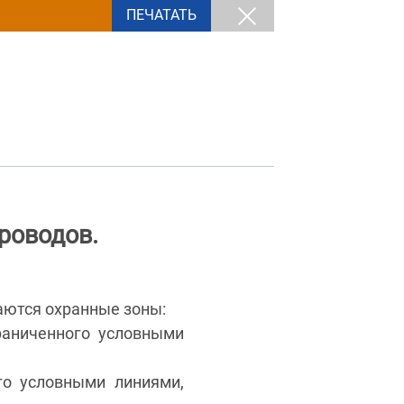
ПЕЧАТАТЬ
роводов.
аются охранные зоны:
раниченного условными
го условными линиями,