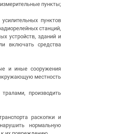
-измерительные пункты;
 усилительных пунктов
 радиорелейных станций,
ых устройств, зданий и
ли включать средства
ные и иные сооружения
и окружающую местность
 тралами, производить
транспорта раскопки и
 нарушить нормальную
 к их повреждению.