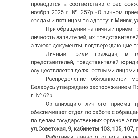
проводится в соответствии с распоря
ноября 2025 г. № 357р «О личном при
средам и пятницам по адресу:
г.Минск, у
При обращении на личный прием п
личность заявителей, их представителей
а также документы, подтверждающие по
Личный прием граждан, в то
представителей, представителей юрид
осуществляется должностными лицами п
Распределение обязанностей м
Беларусь утверждено распоряжением Пр
г. № 62р.
Организацию личного приема г
обеспечивает отдел по работе с обраще
по делам государственных органов Апп
ул.Советская, 9, кабинеты 103, 105, 107, те
Работники данного отдела осу