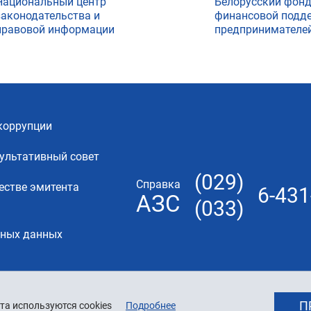
Национальный центр
Белорусский фон
законодательства и
финансовой подд
правовой информации
предпринимателе
коррупции
ультативный совет
(029)
Справка
естве эмитента
6-431
АЗС
(033)
ьных данных
П
та используются cookies
Подробнее