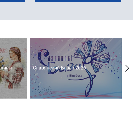
нщины
Славянский Базар 2026
На