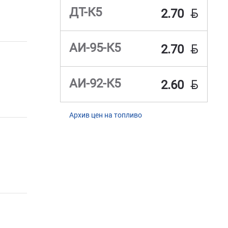
BYN
ДТ-К5
2.70
BYN
АИ-95-К5
2.70
BYN
АИ-92-К5
2.60
Архив цен на топливо