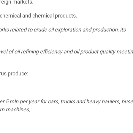
reign markets.
chemical and chemical products.
rks related to crude oil exploration and production, its
vel of oil refining efficiency and oil product quality meeti
rus produce:
ver 5
mln
per year for cars, trucks and heavy haulers, buse
arm machines;