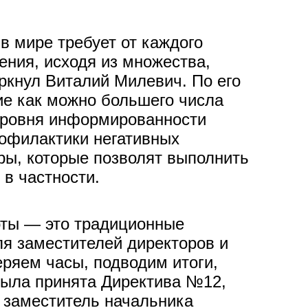
в мире требует от каждого
ния, исходя из множества,
ркнул Виталий Милевич. По его
ие как можно большего числа
уровня информированности
рофилактики негативных
ы, которые позволят выполнить
в частности.
оты — это традиционные
ля заместителей директоров и
еряем часы, подводим итоги,
 была принята Директива №12,
 заместитель начальника