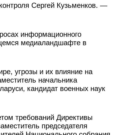
контроля Сергей Кузьменков. —
просах информационного
ющемся медиаландшафте в
ре, угрозы и их влияние на
аместитель начальника
аруси, кандидат военных наук
етом требований Директивы
заместитель председателя
вителей Национального собрания