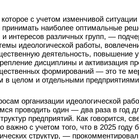
которое с учетом изменчивой ситуации 
 принимать наиболее оптимальные реше
 и интересов различных групп, — подче
темы идеологической работы, вовлечен
бщественную деятельность, повышение 
крепление дисциплины и активизация п
щественных формирований — это те мер
м в целом и отдельными предприятиями 
осам организации идеологической раб
мся проводить один — два раза в год д
руктур предприятий. Как говорится, св
 важно с учетом того, что в 2025 году
гических структур, — прокомментировал