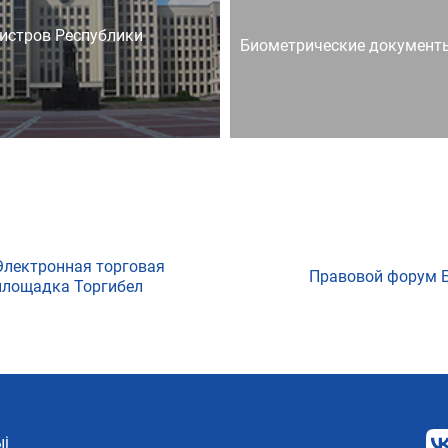
истров Республики
Биометрические документ
Электронная торговая
Правовой форум 
площадка Торгибел
і