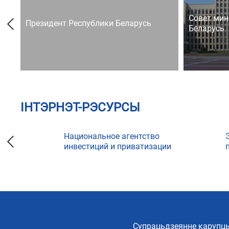
Совет мин
Президент Республики Беларусь
Беларусь
ІНТЭРНЭТ-РЭСУРСЫ
Национальное агентство
инвестиций и приватизации
Супрацьдзеянне карупцы