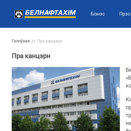
Бізнэс
Прэс
Галоўная
Пра канцэрн
/ /
Пра канцэрн
Бе
«
к
Ка
п
тр
на
б