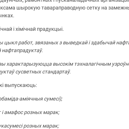
аксама шырокую тавараправодную сетку на замежн
ынках.
чнай і хімічнай прадукцыі.
цыкл работ, звязаных з выведкай і здабычай нафт
й нафтапрадуктаў.
вы характарызуюцца высокім тэхналагічным узроў
дуктаў сусветных стандартаў.
ікі выпускаюць:
рбаміда-аміячныя сумесі);
 і амафос розных марак;
укасумесі розных марак;