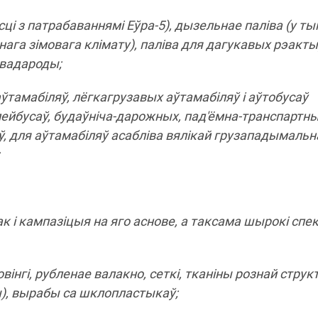
ці з патрабаваннямі Еўра-5), дызельнае паліва (у ты
нага зімовага клімату), паліва для дагукавых рэакт
евадароды;
ўтамабіляў, лёгкагрузавых аўтамабіляў і аўтобусаў
лейбусаў, будаўніча-дарожных, пад'ёмна-транспартн
 для аўтамабіляў асабліва вялікай грузападымальна
к і кампазіцыя на яго аснове, а таксама шырокі спе
вінгі, рубленае валакно, сеткі, тканіны рознай струк
), вырабы са шклопластыкаў;