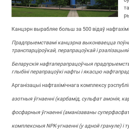
т
р
Канцэрн вырабляе больш за 500 відаў нафтахімі
Прадпрыемствамі канцэрна выконваецца поўны 
транспарціроўкай, перапрацоўкай і рэалізацыя
Беларускія нафтаперапрацоўчыя прадпрыемст
глыбіні перапрацоўкі нафты і якасцю нафтапра
Арганізацыі нафтахімічнага комплексу рэспубл
азотныя ўгнаенні (карбамід, сульфат амонія, ка
фосфарныя ўгнаенні (аманізаваны суперфасфат
комплексныя NPK-угнаенні (у адной грануле) і т