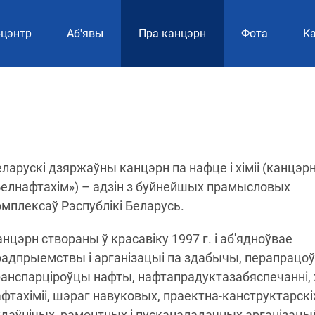
-цэнтр
Аб'явы
Пра канцэрн
Фотa
Ка
ларускі дзяржаўны канцэрн па нафце і хіміі (канцэр
Белнафтахім») – адзін з буйнейшых прамысловых
омплексаў Рэспублікі Беларусь.
нцэрн створаны ў красавіку 1997 г. і аб'ядноўвае
радпрыемствы і арганізацыі па здабычы, перапрацоў
анспарціроўцы нафты, нафтапрадуктазабяспечанні, хі
фтахіміі, шэраг навуковых, праектна-канструктарскі
удаўнічых, рамонтных і пусканаладачных арганізацый