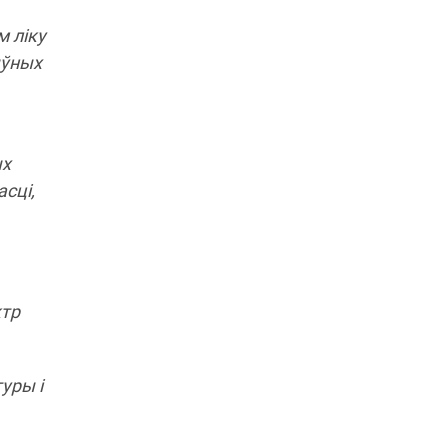
м ліку
ыўных
ых
сці,
ктр
туры і