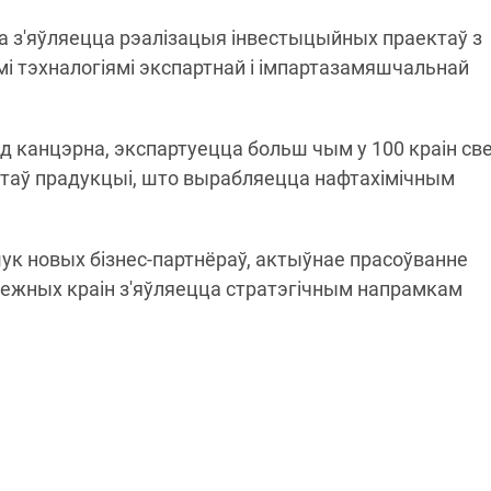
 з'яўляецца рэалізацыя інвестыцыйных праектаў з
мі тэхналогіямі экспартнай і імпартазамяшчальнай
д канцэрна, экспартуецца больш чым у 100 краін све
нтаў прадукцыі, што вырабляецца нафтахімічным
ук новых бізнес-партнёраў, актыўнае прасоўванне
амежных краін з'яўляецца стратэгічным напрамкам