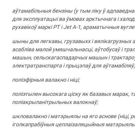
аўтамабільныя бензіны (у тым ліку ў адпаведнас
для эксплуатацыі ва ўмовах арктычнага і халод
рухавікоў маркі РТ і Jet A-1, араматычныя вугл
шыны для легкавы, грузавыхх і вялікагрузных а
асабліва малой умяшчальнасці, аўтобусаў і тра
машын, сельскагаспадарчых машын і трактароў,
электратранспарта і прыцэпаў для аўтамабіляў;
поліэфірныя валакно і ніці;
поліэтылен высокага ціску як базавых марак, та
поліакрыланітрыльных валокнаў;
шкловалакно і матэрыялы на яго аснове (ніці, ро
іголкапрабіўныя цеплаізаляцыйныя матэрыялы