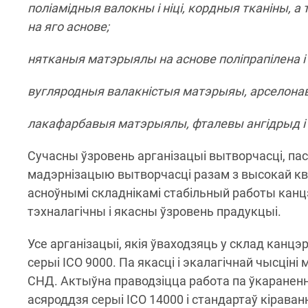
поліамідныя валокны і ніці, кордныя тканіны, 
на яго аснове;
нятканыя матэрыялы на аснове поліпрапілена і
вугляродныя валакністыя матэрыяы, арселонавую
лакафарбавыя матэрыялы, фталевы ангідрыд і
Сучасны ўзровень арганізацыі вытворчасці, па
мадэрнізацыю вытворчасці разам з высокай кв
асноўнымі складнікамі стабільный работы канц
тэхналагічны і якасны ўзровень прадукцыі.
Усе арганізацыі, якія ўваходзяць у склад канц
серыі ІСО 9000. Па якасці і экалагічнай чысціні
СНД. Актыўна праводзіцца работа па ўкаранен
асяроддзя серыі ІСО 14000 і стандартаў кірава