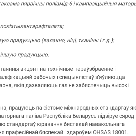
а таксама пярвічны поліамід-6 і кампазіцыйныя матэ
 поліэтылентэрэфталата;
 прадукцыю (валакно, ніці, тканіны і г.д.);
 іншую прадукцыю.
стаянны акцэнт на тэхнічные пераўзбраенне і
аліфікацыяй рабочых і спецыялістаў з'яўляюцца
эрна, якія дазваляюць галіне забяспечыць высокі
эрна, працуюць па сістэме міжнародных стандартаў як
 маторнага паліва Рэспубліка Беларусь лідзіруе сярод 
ню стандартаў кіравання бяспекай навакольнага
ння прафесійнай бяспекай і здароўем OHSAS 18001.