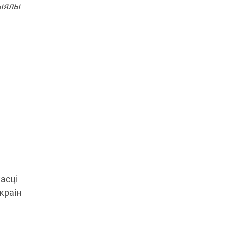
рыялы
асці
краін