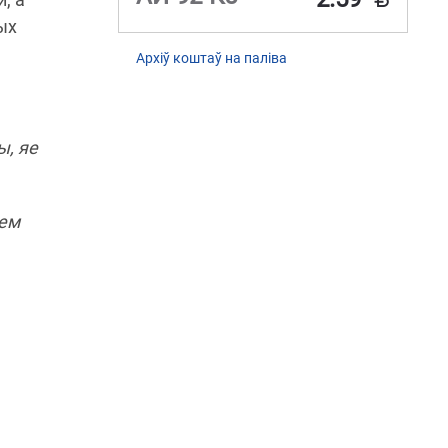
ых
Архіў коштаў на паліва
ы, яе
нем