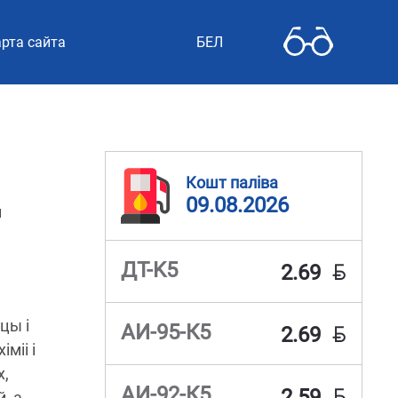
рта сайта
БЕЛ
Кошт паліва
09.08.2026
н
BYN
ДТ-K5
2.69
цы і
BYN
АИ-95-К5
2.69
міі і
х,
BYN
АИ-92-К5
2.59
, а