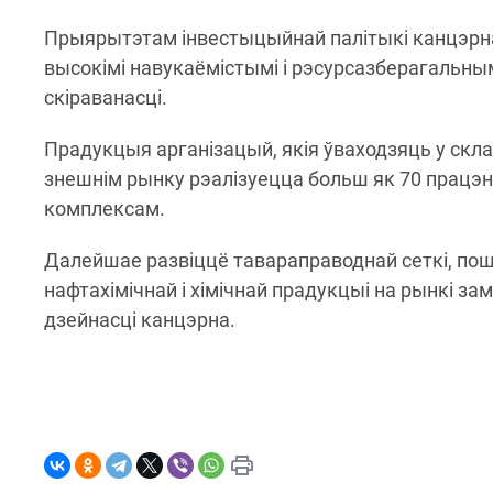
Прыярытэтам інвестыцыйнай палітыкі канцэрна
высокімі навукаёмістымі і рэсурсазберагальны
скіраванасці.
Прадукцыя арганізацый, якія ўваходзяць у скла
знешнім рынку рэалізуецца больш як 70 працэ
комплексам.
Далейшае развіццё тавараправоднай сеткі, пош
нафтахімічнай і хімічнай прадукцыі на рынкі з
дзейнасці канцэрна.