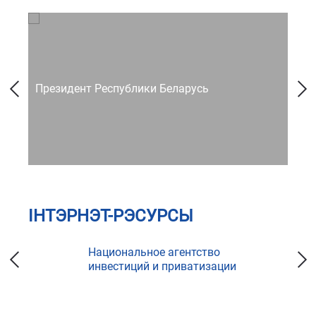
Президент Республики Беларусь
Со
ІНТЭРНЭТ-РЭСУРСЫ
Национальное агентство
инвестиций и приватизации