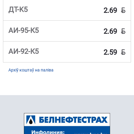
BYN
ДТ-K5
2.69
BYN
АИ-95-К5
2.69
BYN
АИ-92-К5
2.59
Архіў коштаў на паліва