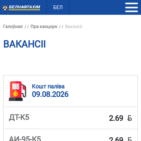
БЕЛ
Галоўная
Пра канцэрн
Вакансіі
/ /
/ /
ВАКАНСІІ
Кошт паліва
09.08.2026
BYN
ДТ-K5
2.69
BYN
АИ-95-К5
2.69