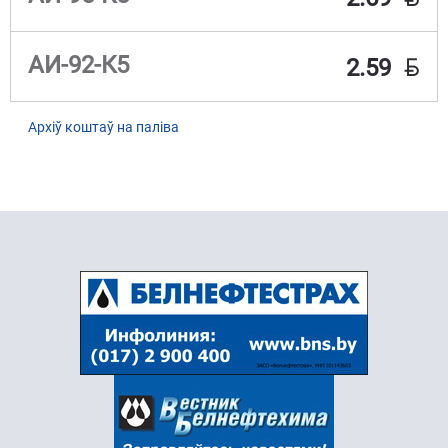
BYN
АИ-92-К5
2.59
Архіў коштаў на паліва