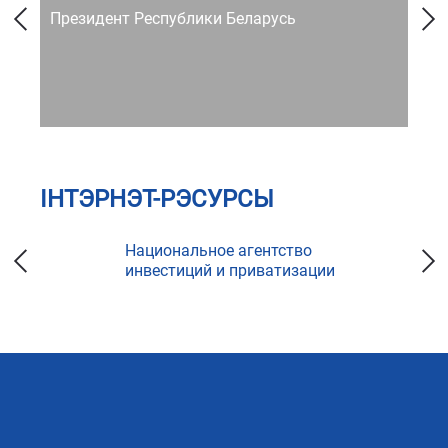
Президент Республики Беларусь
Со
ІНТЭРНЭТ-РЭСУРСЫ
Национальное агентство
инвестиций и приватизации