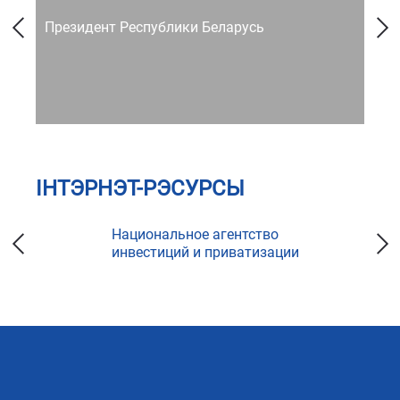
Президент Республики Беларусь
Со
ІНТЭРНЭТ-РЭСУРСЫ
Национальное агентство
инвестиций и приватизации