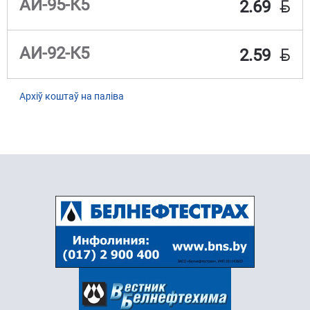
BYN
АИ-95-К5
2.69
BYN
АИ-92-К5
2.59
Архіў коштаў на паліва