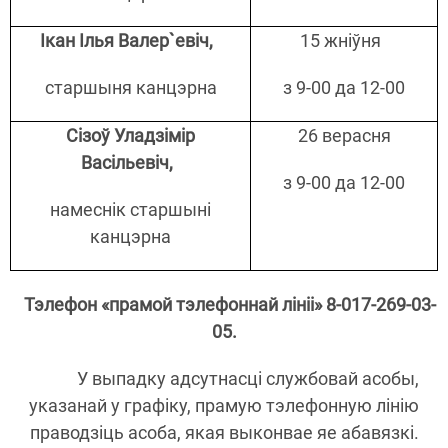
Ікан Ілья Валер`евіч
,
15 жніўня
старшыня канцэрна
з 9-00 да 12-00
Сiзоў Уладзімір
26 верасня
Васільевіч
,
з 9-00 да 12-00
намеснік старшыні
канцэрна
Тэлефон «прамой тэлефоннай лініі» 8-017-269-03-
05.
У выпадку адсутнасці службовай асобы,
указанай у графіку, прамую тэлефонную лінію
праводзіць асоба, якая выконвае яе абавязкі.