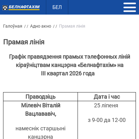
БЕЛ
Галоўная
Адно акно
Прамая лінія
/ /
/ /
Прамая лінія
Графік правядзення прамых тэлефонных ліній
кіраўніцтвам канцэрна «Белнафтахім» на
ІII
квартал 2026 года
Праводзіць
Дата і час
Мілевіч Віталій
25 ліпеня
Вацлававіч
,
з 9-00 да 12-00
намеснік старшыні
канцэрна