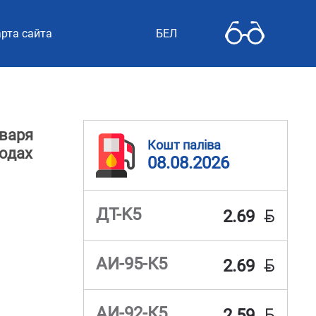
рта сайта
БЕЛ
нваря
Кошт паліва
ходах
08.08.2026
BYN
ДТ-K5
2.69
BYN
АИ-95-К5
2.69
BYN
АИ-92-К5
2.59