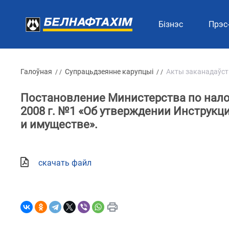
Бізнэс
Прэс
Галоўная
Супрацьдзеянне карупцыі
Акты заканадаўст
/ /
/ /
Постановление Министерства по налог
2008 г. №1 «Об утверждении Инструкц
и имуществе».
скачать файл