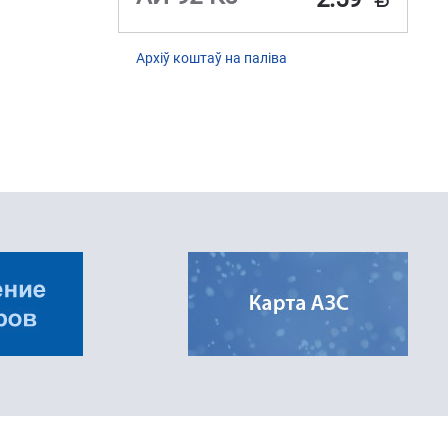
Архіў коштаў на паліва