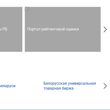
ы РБ
Портал рейтинговой оценки
Го
Белорусская универсальная
Беларуси
товарная биржа