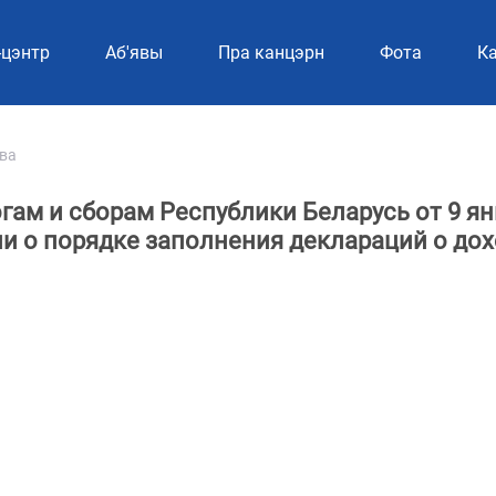
-цэнтр
Аб'явы
Пра канцэрн
Фотa
Ка
ва
ам и сборам Республики Беларусь от 9 я
ии о порядке заполнения деклараций о до