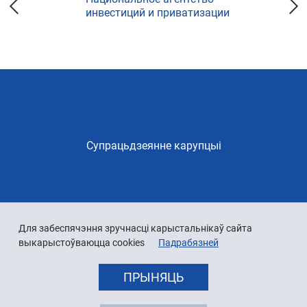
инвестиций и приватизации
Супрацьдзеянне карупцыі
Для забеспячэння зручнасці карыстальнікаў сайта
выкарыстоўваюцца cookies
Падрабязней
ПРЫНЯЦЬ