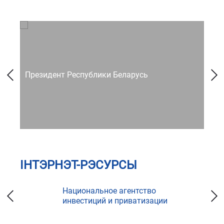
Президент Республики Беларусь
Со
ІНТЭРНЭТ-РЭСУРСЫ
Национальное агентство
инвестиций и приватизации