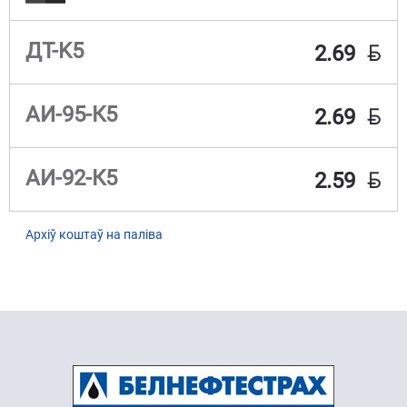
BYN
ДТ-K5
2.69
BYN
АИ-95-К5
2.69
BYN
АИ-92-К5
2.59
Архіў коштаў на паліва