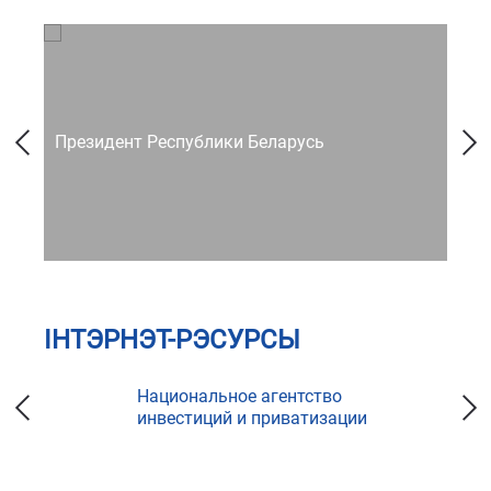
Президент Республики Беларусь
Со
ІНТЭРНЭТ-РЭСУРСЫ
Национальное агентство
инвестиций и приватизации