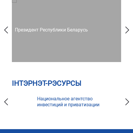
Президент Республики Беларусь
Со
ІНТЭРНЭТ-РЭСУРСЫ
Национальное агентство
инвестиций и приватизации