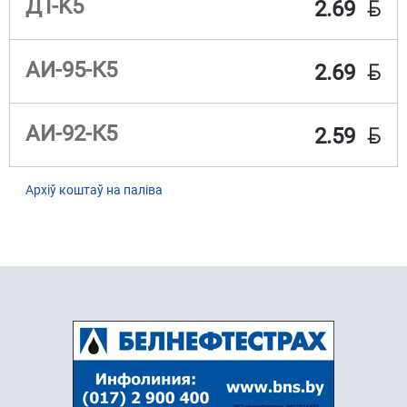
BYN
ДТ-K5
2.69
BYN
АИ-95-К5
2.69
BYN
АИ-92-К5
2.59
Архіў коштаў на паліва