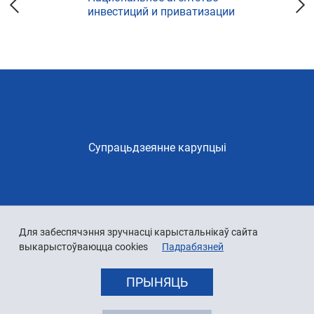
инвестиций и приватизации
Супрацьдзеянне карупцыі
Для забеспячэння зручнасці карыстальнікаў сайта
выкарыстоўваюцца cookies
Падрабязней
ПРЫНЯЦЬ