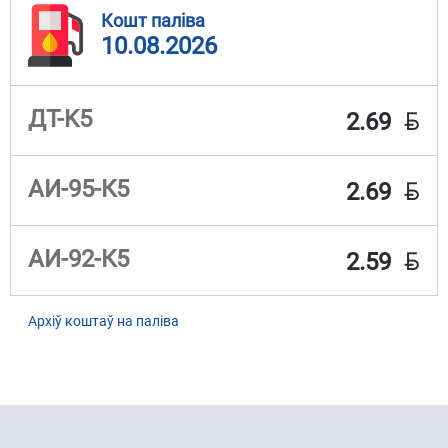
Кошт паліва
10.08.2026
BYN
ДТ-K5
2.69
BYN
АИ-95-К5
2.69
BYN
АИ-92-К5
2.59
Архіў коштаў на паліва