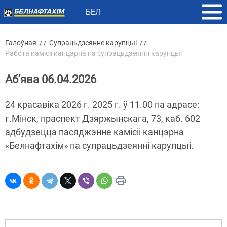
БЕЛ
Галоўная
Супрацьдзеянне карупцыі
/ /
/ /
Работа камісіі канцэрна па супрацьдзеянні карупцыі
Аб’ява 06.04.2026
24 красавіка 2026 г. 2025 г. ў 11.00 па адрасе:
г.Мінск, праспект Дзяржынскага, 73, каб. 602
адбудзецца пасяджэнне камісіі канцэрна
«Белнафтахім» па супрацьдзеянні карупцыі.