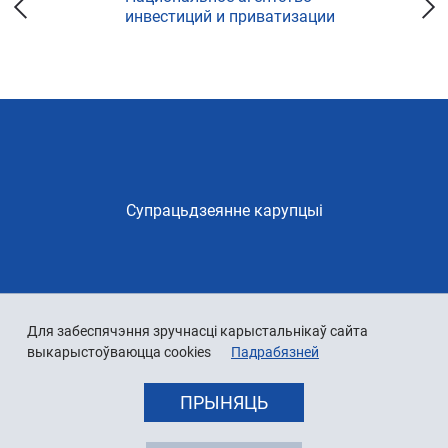
инвестиций и приватизации
Супрацьдзеянне карупцыі
Для забеспячэння зручнасці карыстальнікаў сайта
выкарыстоўваюцца cookies
Падрабязней
ПРЫНЯЦЬ