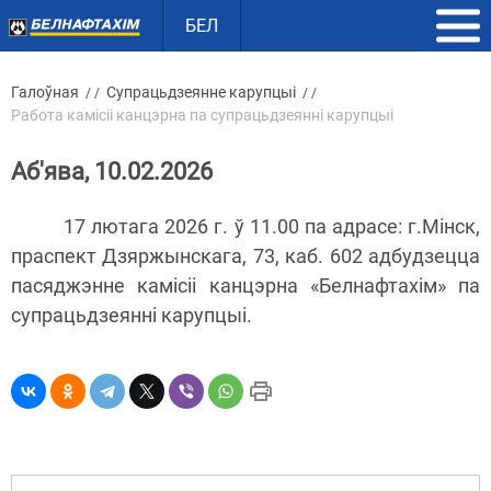
БЕЛ
Галоўная
Супрацьдзеянне карупцыі
/ /
/ /
Работа камісіі канцэрна па супрацьдзеянні карупцыі
Аб'ява, 10.02.2026
17 лютага 2026 г. ў 11.00 па адрасе: г.Мінск,
праспект Дзяржынскага, 73, каб. 602 адбудзецца
пасяджэнне камісіі канцэрна «Белнафтахім» па
супрацьдзеянні карупцыі.