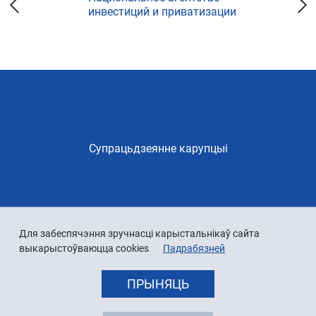
инвестиций и приватизации
Супрацьдзеянне карупцыі
Для забеспячэння зручнасці карыстальнікаў сайта
выкарыстоўваюцца cookies
Падрабязней
ПРЫНЯЦЬ