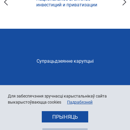
инвестиций и приватизации
Супрацьдзеянне карупцыі
Для забеспячэння зручнасці карыстальнікаў сайта
выкарыстоўваюцца cookies
Падрабязней
ПРЫНЯЦЬ