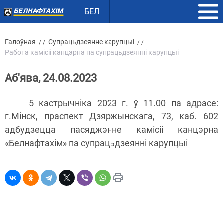
БЕЛ
Галоўная
Супрацьдзеянне карупцыі
/ /
/ /
Работа камісіі канцэрна па супрацьдзеянні карупцыі
Аб'ява, 24.08.2023
5 кастрычнiка 2023 г. ў 11.00 па адрасе:
г.Мінск, праспект Дзяржынскага, 73, каб. 602
адбудзецца пасяджэнне камісіі канцэрна
«Белнафтахім» па супрацьдзеянні карупцыі