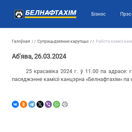
Бізнэс
Прэс
Галоўная
Супрацьдзеянне карупцыі
Работа камісіі ка
/ /
/ /
Аб'ява, 26.03.2024
25 красавіка 2024 г. ў 11.00 па адрасе:
пасяджэнне камісіі канцэрна «Белнафтахім» па