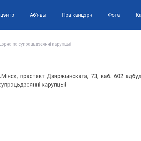
-цэнтр
Аб'явы
Пра канцэрн
Фотa
Ка
нцэрна па супрацьдзеянні карупцыі
 г.Мінск, праспект Дзяржынскага, 73, каб. 602 адбу
 супрацьдзеянні карупцыі