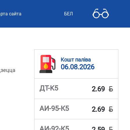
рта сайта
БЕЛ
Кошт паліва
06.08.2026
дзецца
BYN
ДТ-K5
2.69
BYN
АИ-95-К5
2.69
BYN
АИ-92-К5
2.59