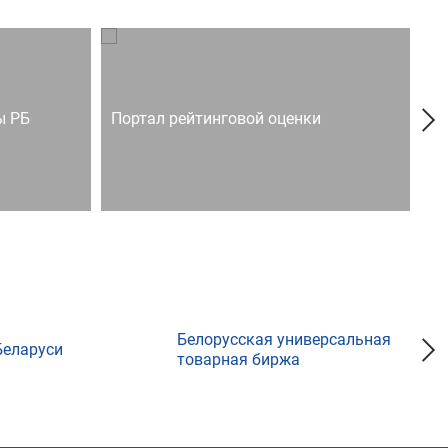
ы РБ
Портал рейтинговой оценки
Го
Белорусская универсальная
Беларуси
товарная биржа