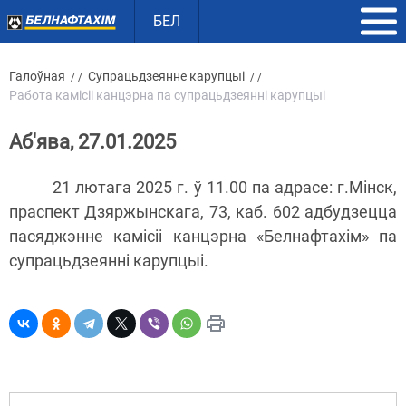
БЕЛ
Галоўная
Супрацьдзеянне карупцыі
/ /
/ /
Работа камісіі канцэрна па супрацьдзеянні карупцыі
Аб'ява, 27.01.2025
21 лютага 2025 г. ў 11.00 па адрасе: г.Мінск,
праспект Дзяржынскага, 73, каб. 602 адбудзецца
пасяджэнне камісіі канцэрна «Белнафтахім» па
супрацьдзеянні карупцыі.