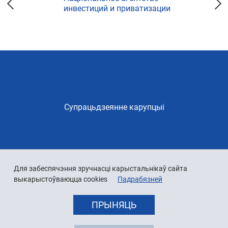
инвестиций и приватизации
Супрацьдзеянне карупцыі
Для забеспячэння зручнасці карыстальнікаў сайта
выкарыстоўваюцца cookies
Падрабязней
ПРЫНЯЦЬ