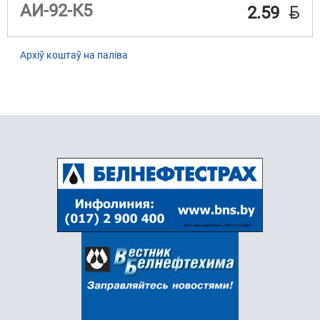
BYN
АИ-92-К5
2.59
Архіў коштаў на паліва