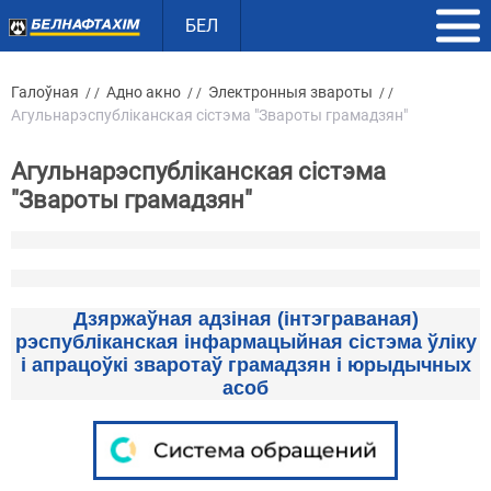
БЕЛ
Галоўная
Адно акно
Электронныя звароты
/ /
/ /
/ /
Агульнарэспубліканская сістэма "Звароты грамадзян"
Агульнарэспубліканская сістэма
"Звароты грамадзян"
Дзяржаўная адзіная (інтэграваная)
рэспубліканская інфармацыйная сістэма ўліку
і апрацоўкі зваротаў грамадзян і юрыдычных
асоб