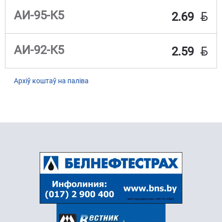
BYN
АИ-95-К5
2.69
BYN
АИ-92-К5
2.59
Архіў коштаў на паліва