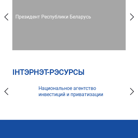
Президент Республики Беларусь
Со
ІНТЭРНЭТ-РЭСУРСЫ
Национальное агентство
инвестиций и приватизации