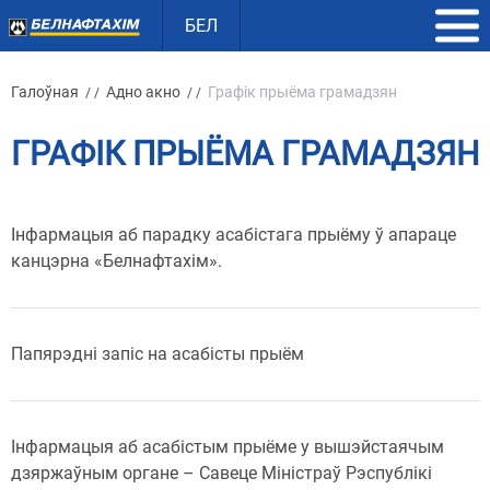
БЕЛ
Галоўная
Адно акно
Графік прыёма грамадзян
/ /
/ /
ГРАФІК ПРЫЁМА ГРАМАДЗЯН
Інфармацыя аб парадку асабістага прыёму ў апараце
канцэрна «Белнафтахім».
Папярэдні запіс на асабісты прыём
Інфармацыя аб асабістым прыёме у вышэйстаячым
дзяржаўным органе – Савеце Міністраў Рэспублікі