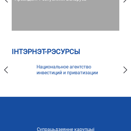
ІНТЭРНЭТ-РЭСУРСЫ
Национальное агентство
инвестиций и приватизации
Супрацьдзеянне карупцыі