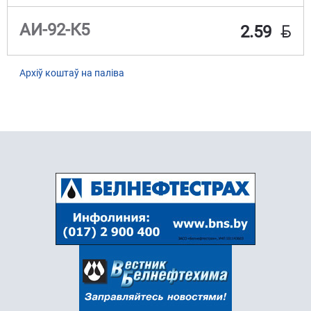
BYN
АИ-92-К5
2.59
Архіў коштаў на паліва