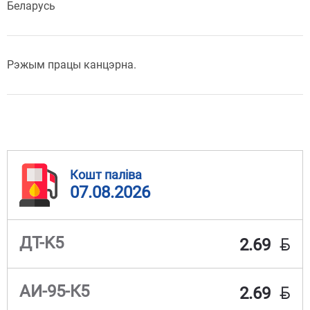
Беларусь
Рэжым працы канцэрна.
Кошт паліва
07.08.2026
BYN
ДТ-K5
2.69
BYN
АИ-95-К5
2.69