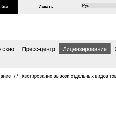
ойки
Искать
 окно
Пресс-центр
Лицензирование
вание
/ /
Квотирование вывоза отдельных видов то