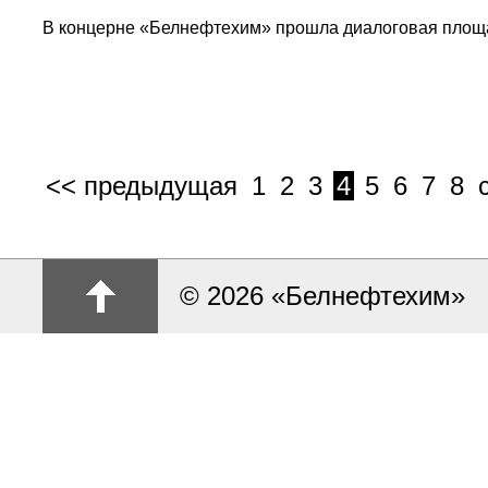
В концерне «Белнефтехим» прошла диалоговая площа
<< предыдущая
1
2
3
4
5
6
7
8
© 2026 «Белнефтехим»