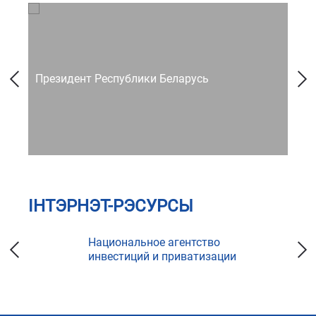
Президент Республики Беларусь
Со
ІНТЭРНЭТ-РЭСУРСЫ
Национальное агентство
инвестиций и приватизации