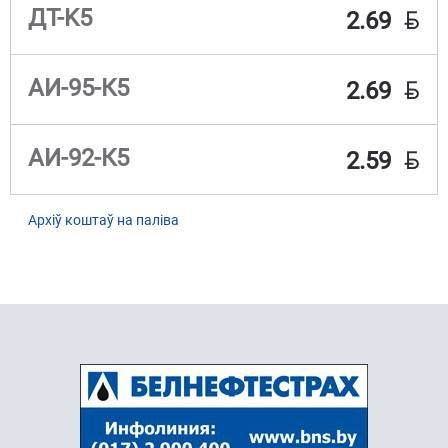
BYN
ДТ-K5
2.69
BYN
АИ-95-К5
2.69
BYN
АИ-92-К5
2.59
Архіў коштаў на паліва