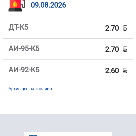
09.08.2026
BYN
ДТ-К5
2.70
BYN
АИ-95-К5
2.70
BYN
АИ-92-К5
2.60
Архив цен на топливо