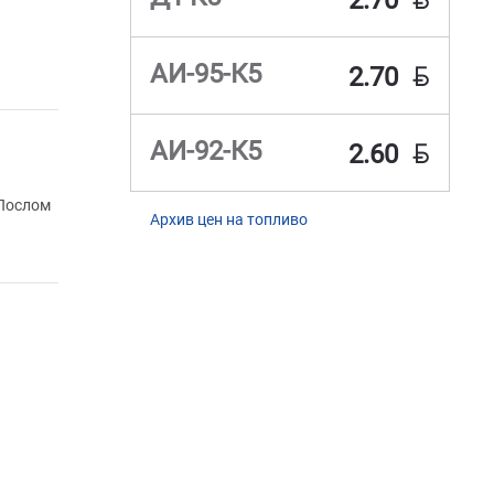
2.70
BYN
АИ-95-К5
2.70
BYN
АИ-92-К5
2.60
 Послом
Архив цен на топливо