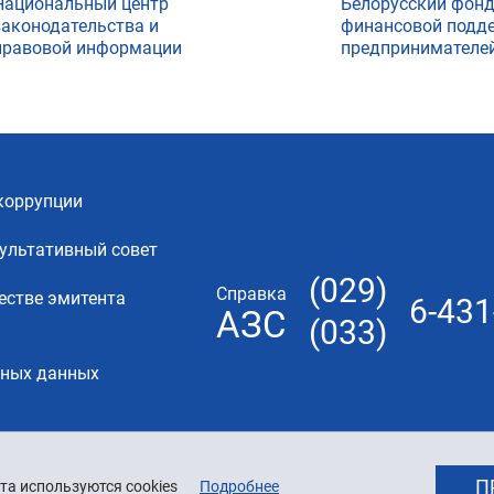
Национальный центр
Белорусский фон
законодательства и
финансовой подд
правовой информации
предпринимателе
коррупции
ультативный совет
(029)
Справка
естве эмитента
6-431
АЗС
(033)
ьных данных
П
та используются cookies
Подробнее