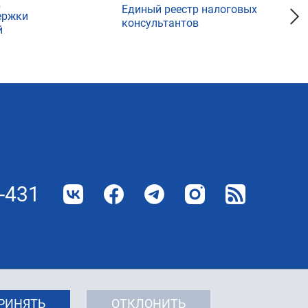
д
Единый реестр налоговых
ержки
консультантов
й
-431
РИНЯТЬ
ОТКЛОНИТЬ