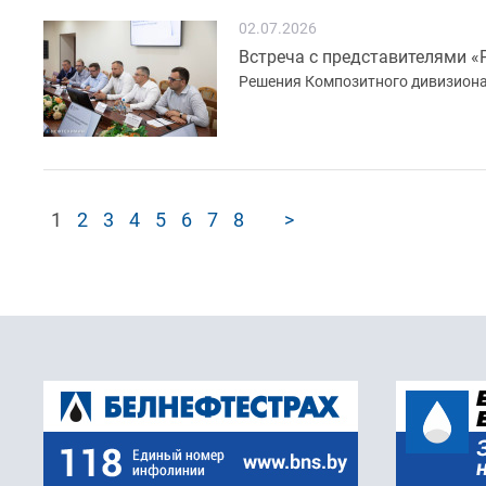
02.07.2026
Встреча с представителями «
Решения Композитного дивизиона
1
2
3
4
5
6
7
8
>