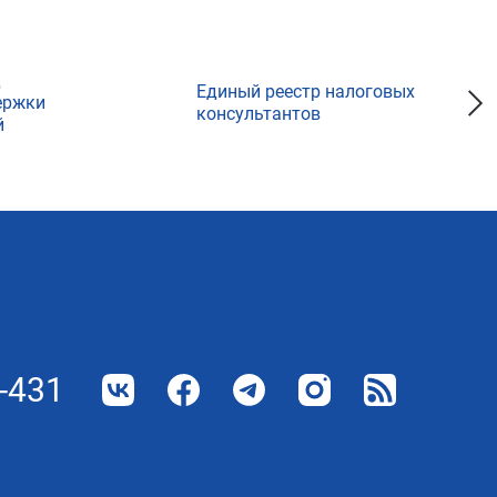
д
Единый реестр налоговых
ержки
консультантов
й
-431