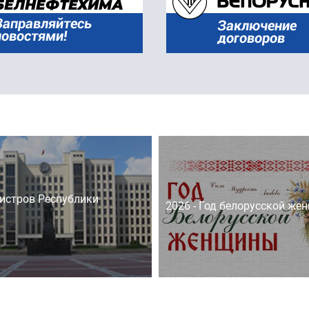
истров Республики
2026 - Год белорусской же