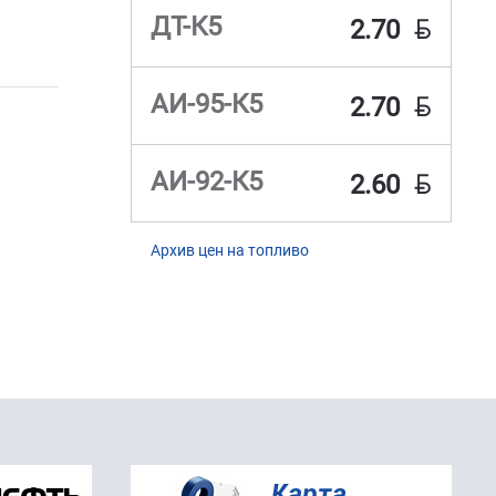
BYN
ДТ-К5
2.70
BYN
АИ-95-К5
2.70
BYN
АИ-92-К5
2.60
Архив цен на топливо