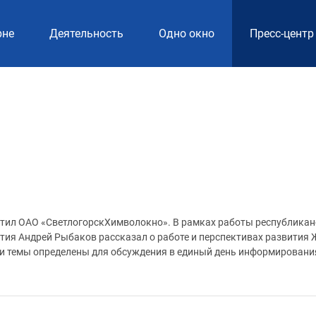
рне
Деятельность
Одно окно
Пресс-центр
етил ОАО «СветлогорскХимволокно». В рамках работы республика
ия Андрей Рыбаков рассказал о работе и перспективах развития 
ти темы определены для обсуждения в единый день информировани