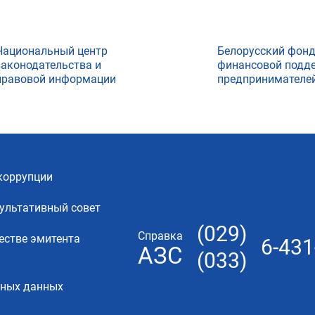
Национальный центр
Белорусский фон
законодательства и
финансовой подд
правовой информации
предпринимателе
коррупции
ультативный совет
(029)
Справка
естве эмитента
6-431
АЗС
(033)
ьных данных