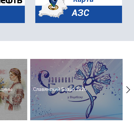
нщины
Славянский Базар 2026
На