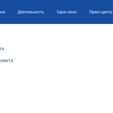
рне
Деятельность
Одно окно
Пресс-центр
та
совета