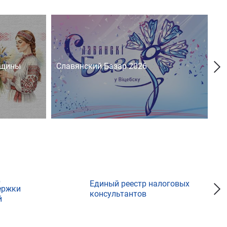
нщины
Славянский Базар 2026
На
д
Единый реестр налоговых
ержки
консультантов
й