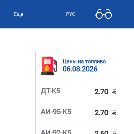
Еще
РУС
Цены на топливо
06.08.2026
BYN
ДТ-К5
2.70
BYN
АИ-95-К5
2.70
BYN
АИ-92-К5
2.60