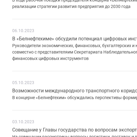
В ходе рабочей поездки председателя концерна «Белнефтех
реализации стратегии развития предприятия до 2030 года
06.10.2023
В «Белнефтехиме» обсудили потенциал цифровых инс
Руководители экономических, финансовых, бухгалтерских и
совместно с представителяим Секретариата Наблюдательног
финансовых цифровых инструментов
05.10.2023
Возможности международного транспортного коридор
В концерне «Белнефтехим» обсуждались перспективы формир
03.10.2023
Совещание у Главы государства по вопросам экспорт
На совещании рассмотрены вопросы логистики, поставок и р