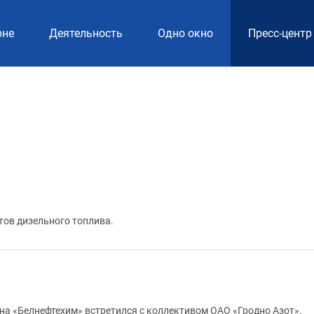
рне
Деятельность
Одно окно
Пресс-центр
тов дизельного топлива.
на «Белнефтехим» встретился с коллективом ОАО «Гродно Азот».