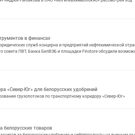
им» Андрея Рыбакова в ОАО «Могилевхимволокно» рассмотрен ход
трументов в финансах
 юридических служб концерна и предприятий нефтехимической отра
о совета ПВТ, Банка БелВЭБ и площадки Finstore обсудили возмож
а «Север-Юг» для белорусских удобрений
ования грузопотоков по транспортному коридору «Север-Юг»
а белорусских товаров
асчетов за белорусские удобрения и нефтепродукты на внешних р