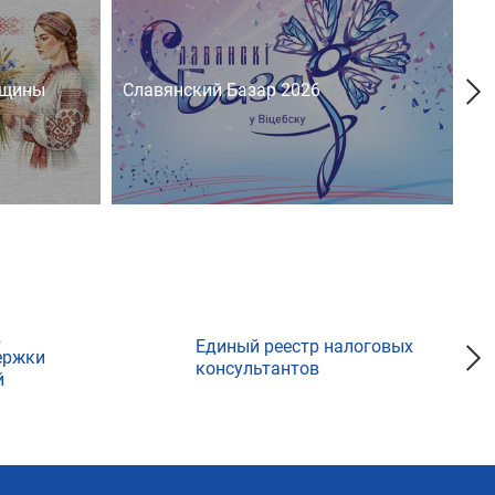
нщины
Славянский Базар 2026
На
д
Единый реестр налоговых
ержки
консультантов
й