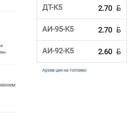
BYN
ДТ-К5
2.70
BYN
АИ-95-К5
2.70
жи
BYN
АИ-92-К5
2.60
им»
Архив цен на топливо
реннем