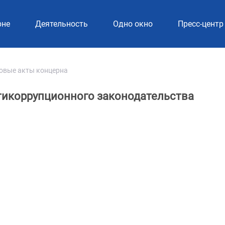
рне
Деятельность
Одно окно
Пресс-центр
овые акты концерна
тикоррупционного законодательства