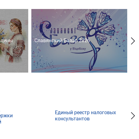
нщины
Славянский Базар 2026
На
д
Единый реестр налоговых
ержки
консультантов
й