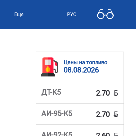
Еще
РУС
Цены на топливо
08.08.2026
BYN
ДТ-К5
2.70
BYN
АИ-95-К5
2.70
BYN
АИ-92-К5
2.60