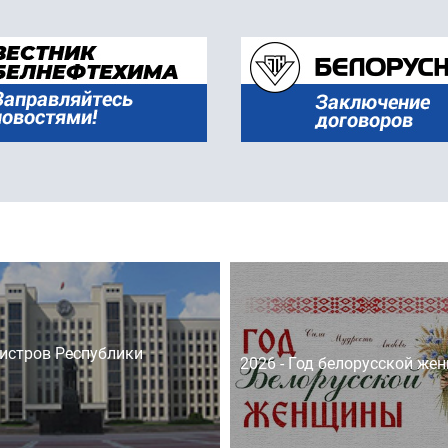
истров Республики
2026 - Год белорусской же