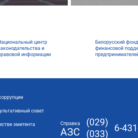
Национальный центр
Белорусский фон
законодательства и
финансовой подд
правовой информации
предпринимателе
коррупции
ультативный совет
(029)
Справка
естве эмитента
6-431
АЗС
(033)