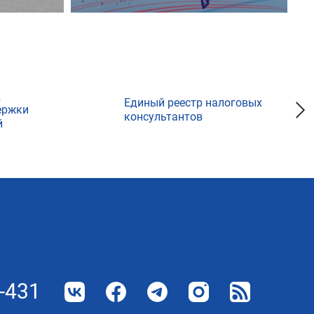
д
Единый реестр налоговых
ержки
консультантов
й
-431