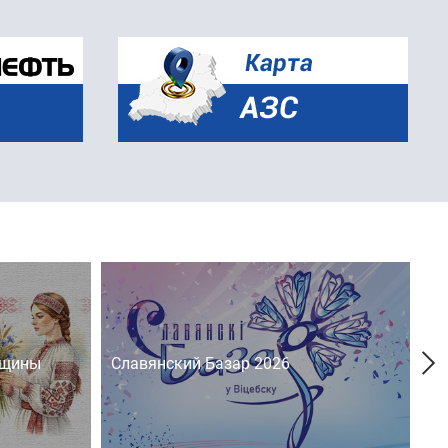
нщины
Славянский Базар 2026
На