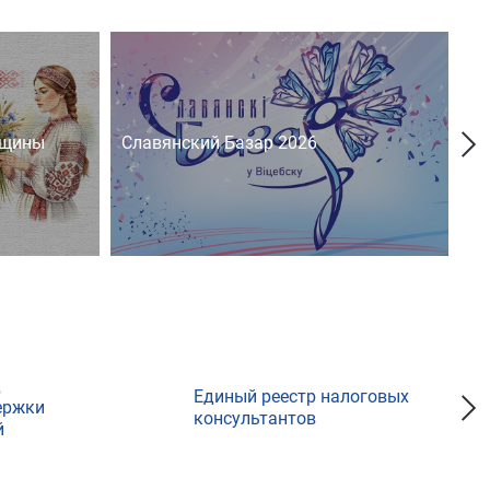
нщины
Славянский Базар 2026
На
д
Единый реестр налоговых
ержки
консультантов
й