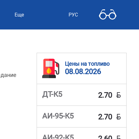
Еще
РУС
Цены на топливо
08.08.2026
седание
BYN
ДТ-К5
2.70
BYN
АИ-95-К5
2.70
BYN
АИ-92-К5
2.60