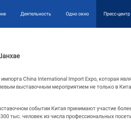
рне
Деятельность
Одно окно
Пресс-центр
Шанхае
порта China International Import Expo, которая явл
евым выставочным мероприятием не только в Кит
выставочном событии Китая принимают участие боле
 300 тыс. человек из числа профессиональных посет