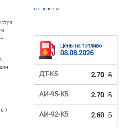
ВСЕ НОВОСТИ
истра
го
о»
Цены на топливо
08.08.2026
р
ели
BYN
ДТ-К5
2.70
BYN
АИ-95-К5
2.70
, в
BYN
АИ-92-К5
2.60