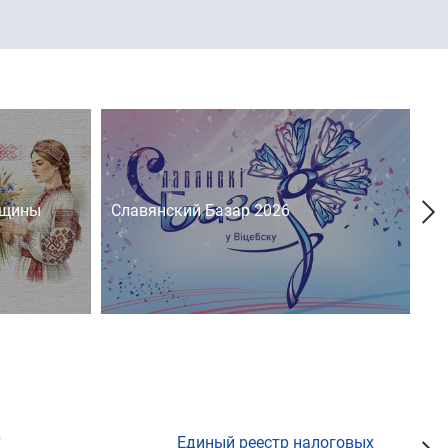
нщины
Славянский Базар 2026
На
д
Единый реестр налоговых