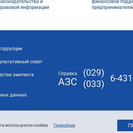
законодательства и
финансовой подд
правовой информации
предпринимателе
коррупции
ультативный совет
(029)
Справка
естве эмитента
6-431
АЗС
(033)
ьных данных
П
та используются cookies
Подробнее