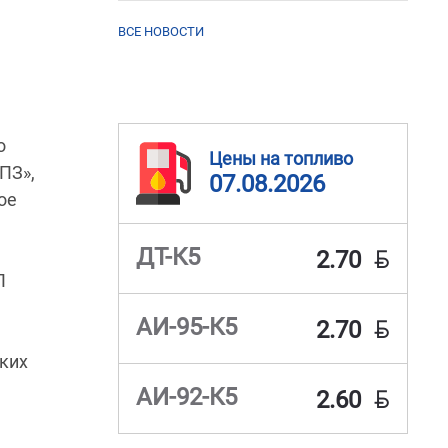
ВСЕ НОВОСТИ
о
Цены на топливо
ПЗ»,
07.08.2026
ое
BYN
ДТ-К5
2.70
П
BYN
АИ-95-К5
2.70
ких
BYN
АИ-92-К5
2.60