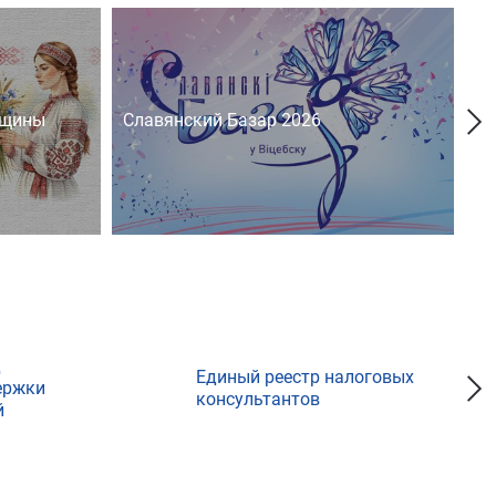
нщины
Славянский Базар 2026
На
д
Единый реестр налоговых
ержки
консультантов
й