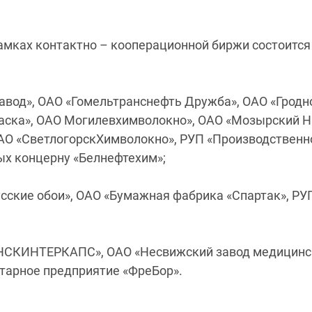
в рамках контактно – кооперационной биржи состоится
авод», ОАО «Гомельтранснефть Дружба», ОАО «Гродн
краска», ОАО Могилевхимволокно», ОАО «Мозырский Н
ОАО «СветлогорскХимволокно», РУП «Производственн
ых концерну «Белнефтехим»;
ские обои», ОАО «Бумажная фабрика «Спартак», РУ
НСКИНТЕРКАПС», ОАО «Несвижский завод медицинс
итарное предприятие «ФреБор».