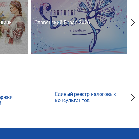
нщины
Славянский Базар 2026
На
д
Единый реестр налоговых
ержки
консультантов
й