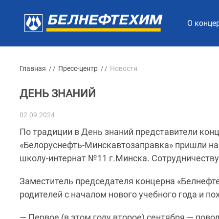
О конце
Главная
Пресс-центр
Новости
/ /
/ /
ДЕНЬ ЗНАНИЙ
02.09.2024
По традиции в День знаний представители кон
«Белоруснефть-Минскавтозаправка» пришли н
школу-интернат №11 г.Минска. Сотрудничеству 
Заместитель председателя концерна «Белнефте
родителей с началом нового учебного года и п
— Первое (в этом году второе) сентября — пов