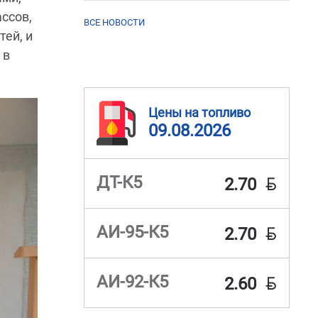
ссов,
ВСЕ НОВОСТИ
ей, и
 в
Цены на топливо
09.08.2026
BYN
ДТ-К5
2.70
BYN
АИ-95-К5
2.70
BYN
АИ-92-К5
2.60