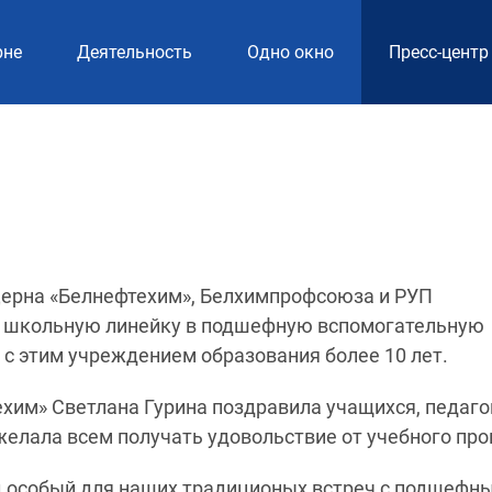
рне
Деятельность
Одно окно
Пресс-центр
церна «Белнефтехим», Белхимпрофсоюза и РУП
а школьную линейку в подшефную вспомогательную
с этим учреждением образования более 10 лет.
хим» Светлана Гурина поздравила учащихся, педаго
ожелала всем получать удовольствие от учебного про
од особый для наших традиционых встреч с подшефн