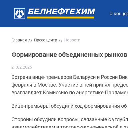
О конце
Главная
Пресс-центр
Новости
/ /
/ /
Формирование объединенных рынков 
21.02.2025
Встреча вице-премьеров Беларуси и России Ви
февраля в Москве. Участие в ней принял предс
возглавляет Комиссию по энергетике Парламен
Вице-премьеры обсудили ход формирования объ
Стороны обсудили вопросы, связанные с углубл
взаимодействием в торгово-экономической и 