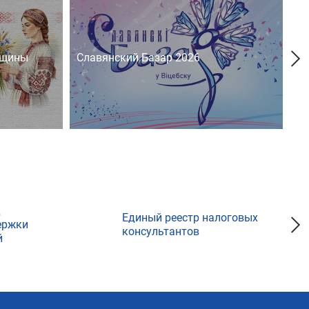
нщины
Славянский Базар 2026
На
д
Единый реестр налоговых
ержки
консультантов
й