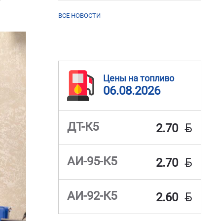
т
ВСЕ НОВОСТИ
Цены на топливо
06.08.2026
BYN
ДТ-К5
2.70
BYN
АИ-95-К5
2.70
BYN
АИ-92-К5
2.60