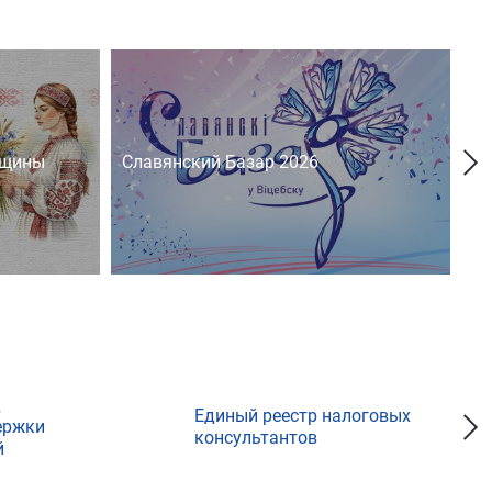
нщины
Славянский Базар 2026
На
д
Единый реестр налоговых
ержки
консультантов
й