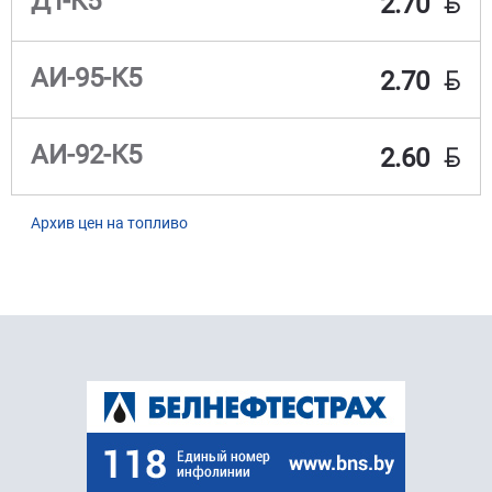
BYN
ДТ-К5
2.70
BYN
АИ-95-К5
2.70
BYN
АИ-92-К5
2.60
Архив цен на топливо