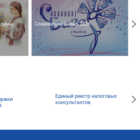
нщины
Славянский Базар 2026
На
д
Единый реестр налоговых
ержки
консультантов
й