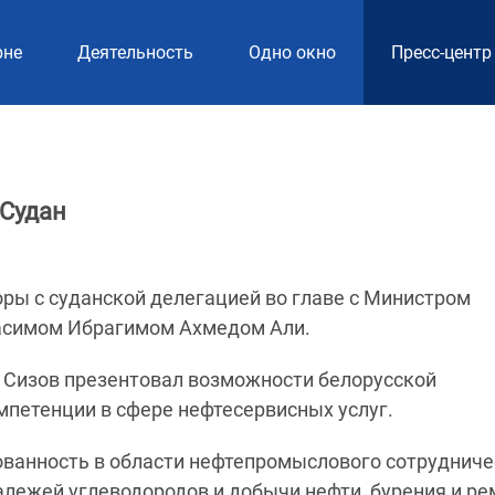
рне
Деятельность
Одно окно
Пресс-центр
 Судан
ры с суданской делегацией во главе с Министром
тасимом Ибрагимом Ахмедом Али.
 Сизов презентовал возможности белорусской
мпетенции в сфере нефтесервисных услуг.
ованность в области нефтепромыслового сотрудниче
лежей углеводородов и добычи нефти, бурения и ре