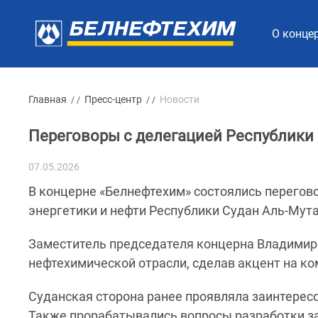
О конце
Главная
Пресс-центр
Новости
/ /
/ /
Переговоры с делегацией Республики
07.05.2026
В концерне «Белнефтехим» состоялись перегово
энергетики и нефти Республики Судан Аль-Му
Заместитель председателя концерна Владимир
нефтехимической отрасли, сделав акцент на ко
Суданская сторона ранее проявляла заинтерес
Также прорабатывались вопросы разработки за