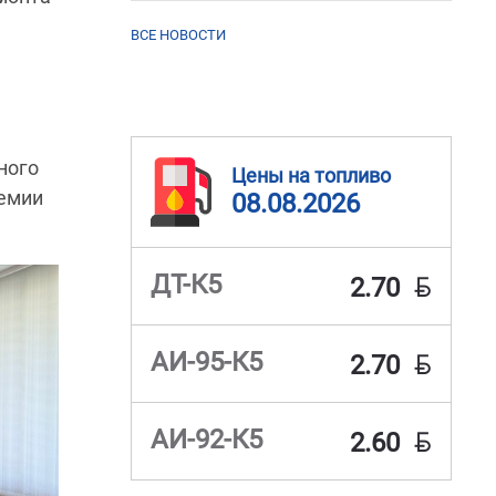
ВСЕ НОВОСТИ
ного
Цены на топливо
демии
08.08.2026
BYN
ДТ-К5
2.70
BYN
АИ-95-К5
2.70
BYN
АИ-92-К5
2.60