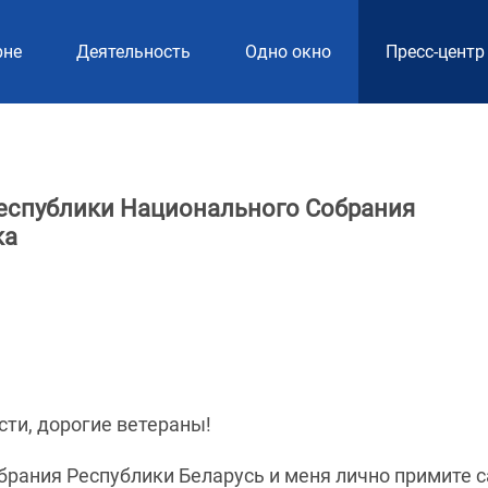
рне
Деятельность
Одно окно
Пресс-центр
еспублики Национального Собрания
ка
и, дорогие ветераны!
брания Республики Беларусь и меня лично примите 