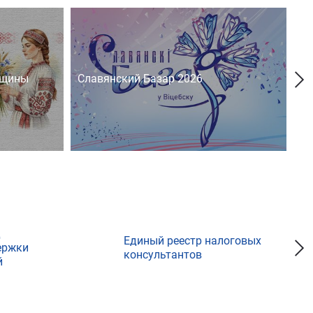
нщины
Славянский Базар 2026
На
д
Единый реестр налоговых
ержки
консультантов
й