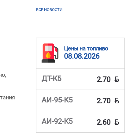
ВСЕ НОВОСТИ
Цены на топливо
08.08.2026
но,
BYN
ДТ-К5
2.70
етания
BYN
АИ-95-К5
2.70
BYN
АИ-92-К5
2.60