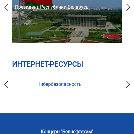
Президент Республики Беларусь
Со
ИНТЕРНЕТ-РЕСУРСЫ
Кибербезопасность
Концерн "Белнефтехим"